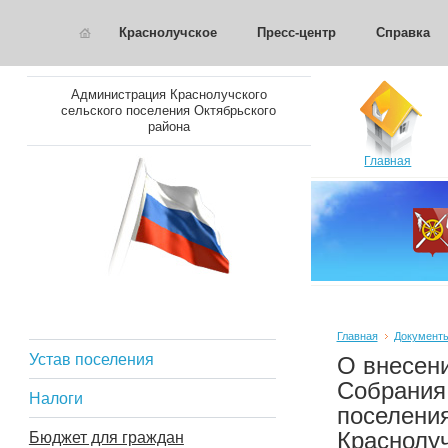
Краснолучское
Пресс-центр
Справка
Администрация Краснолучского
сельского поселения Октябрьского
района
Главная
Главная
Документ
Устав поселения
О внесен
Собрания 
Налоги
поселения
Краснолуч
Бюджет для граждан