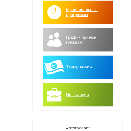
Муниципальные
программы
График приема
граждан
Торги, закупки
Инвестиции
Фотогалерея