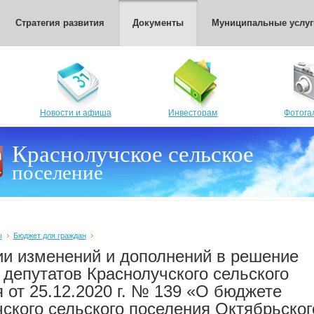
Стратегия развития
Документы
Муниципальные услуг
Новости и афиша
Инвесторам
Фотога
Краснолучское сельское
поселение
ы
Бюджет для граждан
ии изменений и дополнений в решение
депутатов Краснолучского сельского
 от 25.12.2020 г. № 139 «О бюджете
ского сельского поселения Октябрьског