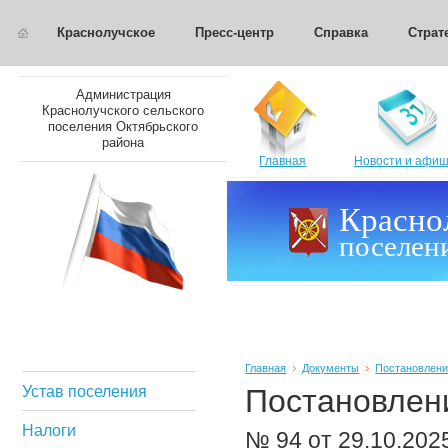
Краснолучское
Пресс-центр
Справка
Страт
Администрация
Краснолучского сельского
поселения Октябрьского
района
Главная
Новости и афи
Красно
поселен
Главная
Документы
Постановлени
Устав поселения
Постановлен
Налоги
№ 94 от 29.10.20