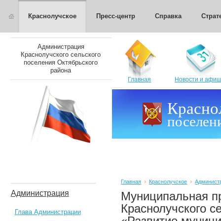
Краснолучское
Пресс-центр
Справка
Страт
Администрация
Краснолучского сельского
поселения Октябрьского
района
Главная
Новости и афи
Красно
поселен
Главная
Краснолучское
Админист
Администрация
Муниципальная п
Краснолучского с
Глава Администрации
«Развитие муници