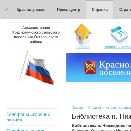
Краснолучское
Пресс-центр
Справка
Страт
Администрация
Краснолучского сельского
поселения Октябрьского
района
Главная
Новости и афи
Красно
поселен
Главная
Справка
Каталог организ
Телефоны «горячих
Библиотека п. Ни
линий»
Библиотека п. Нижнедонско
Директор Кохановская Ирина 