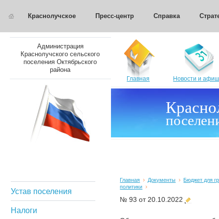
Краснолучское
Пресс-центр
Справка
Страт
Администрация
Краснолучского сельского
поселения Октябрьского
района
Главная
Новости и афи
Красно
поселен
Главная
Документы
Бюджет для г
политики
Устав поселения
№ 93 от 20.10.2022
Налоги