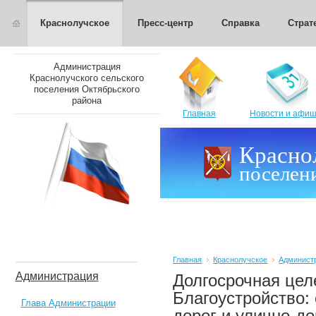
Краснолучское
Пресс-центр
Справка
Страт
Администрация
Краснолучского сельского
поселения Октябрьского
района
Главная
Новости и афи
Красно
поселен
Главная
Краснолучское
Админист
Администрация
Долгосрочная цел
Благоустройство:
Глава Администрации
дорог и улично-д