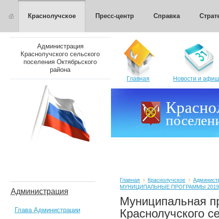
Краснолучское
Пресс-центр
Справка
Страт
Администрация
Краснолучского сельского
поселения Октябрьского
района
Главная
Новости и афи
Красно
поселен
Главная
Краснолучское
Админист
МУНИЦИПАЛЬНЫЕ ПРОГРАММЫ 2019-20
Администрация
Муниципальная п
Глава Администрации
Краснолучского с